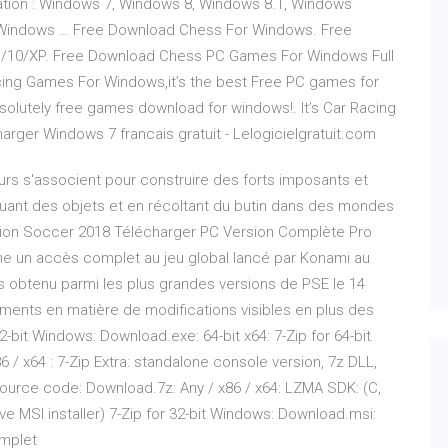
tation : Windows 7, Windows 8, Windows 8.1, Windows
Windows … Free Download Chess For Windows. Free
/10/XP. Free Download Chess PC Games For Windows Full
acing Games For Windows,it’s the best Free PC games for
absolutely free games download for windows!. It’s Car Racing
ger Windows 7 francais gratuit - Lelogicielgratuit.com
eurs s'associent pour construire des forts imposants et
quant des objets et en récoltant du butin dans des mondes
tion Soccer 2018 Télécharger PC Version Complète Pro
e un accès complet au jeu global lancé par Konami au
s obtenu parmi les plus grandes versions de PSE le 14
ments en matière de modifications visibles en plus des
2-bit Windows: Download.exe: 64-bit x64: 7-Zip for 64-bit
/ x64 : 7-Zip Extra: standalone console version, 7z DLL,
Source code: Download.7z: Any / x86 / x64: LZMA SDK: (C,
ve MSI installer) 7-Zip for 32-bit Windows: Download.msi:
omplet