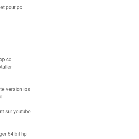
let pour pc
t
hop cc
taller
te version ios
c
nt sur youtube
er 64 bit hp