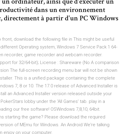
un ordinateur, ainsi que d'exécuter un
productivité dans un environnement
c, directement à partir d'un PC Windows
front, download the following file in This might be useful
different Operating system, Windows 7 Service Pack 1 64-
creen recorder, game recorder and webcam recorder.
pport for 32/64-bit); License : Shareware (No A comparison
sion The full-screen recording menu bar will not be shown
taller. This is a unified package containing the complete
ndows 7, 8 or 10. The 17.0 release of Advanced Installer is
stall an Advanced Installer version released outside your
okerStars lobby under the 'All Games' tab. play in a
ading our free software! OSWindows 7,8,10, 64bit.
ms starting the game? Please download the required
ersion of MEmu for Windows. An Android We're talking
an enjoy on your computer.