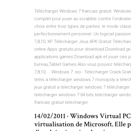
Télécharger Windows 7 francais gratuit. Window
complet pour jouer au scrabble contre l'ordinateur
choix entre trois types de parties: le mode cla
perfectionnement personnel. Un logiciel passio
7,8,10, XP Télécharger Jeux APK Gratuit Télécha
online.Apps gratuits pour download.Download gra
applications games.Download apk et jouer ces pr
bureau,Tablet Games.Also vous pouvez télécharg
7,8,10, … Windows 7 .iso - Telecharger Crack Gra
tetris à télécharger windows 7 monopoly a telec
jeux gratuit a telecharger windows 7 télécharg
telecharger windows 7 64 bits telecharger window
francais gratuit telecharger
14/02/2011 · Windows Virtual PC e
virtualisation de Microsoft. Elle