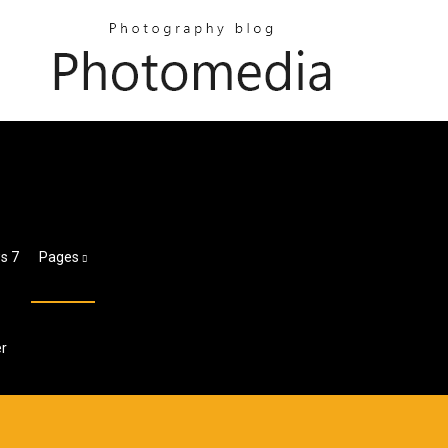
s 7
Pages
er