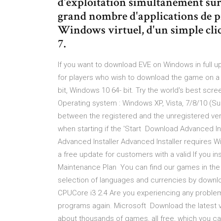
d'exploitation simultanément sur 
grand nombre d'applications de 
Windows virtuel, d'un simple cli
7.
If you want to download EVE on Windows in full up 
for players who wish to download the game on a 
bit, Windows 10 64- bit. Try the world's best s
Operating system : Windows XP, Vista, 7/8/10 (Su
between the registered and the unregistered ver
when starting if the 'Start Download Advanced Ins
Advanced Installer Advanced Installer requires Wi
a free update for customers with a valid If you in
Maintenance Plan You can find our games in the P
selection of languages and currencies by downlo
CPUCore i3 2.4 Are you experiencing any proble
programs again. Microsoft Download the latest v
about thousands of games, all free, which you c