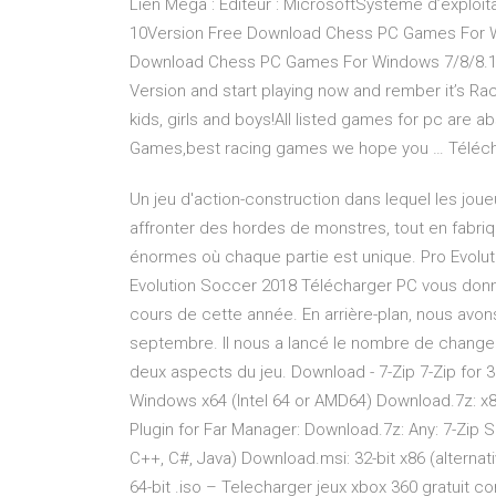
Lien Mega : Éditeur : MicrosoftSystème d’exploi
10Version Free Download Chess PC Games For 
Download Chess PC Games For Windows 7/8/8.1
Version and start playing now and rember it’s R
kids, girls and boys!All listed games for pc are 
Games,best racing games we hope you … Téléchar
Un jeu d'action-construction dans lequel les jou
affronter des hordes de monstres, tout en fabri
énormes où chaque partie est unique. Pro Evolu
Evolution Soccer 2018 Télécharger PC vous donn
cours de cette année. En arrière-plan, nous avon
septembre. Il nous a lancé le nombre de change
deux aspects du jeu. Download - 7-Zip 7-Zip for 3
Windows x64 (Intel 64 or AMD64) Download.7z: x86 
Plugin for Far Manager: Download.7z: Any: 7-Zip 
C++, C#, Java) Download.msi: 32-bit x86 (alternati
64-bit .iso – Telecharger jeux xbox 360 gratuit c