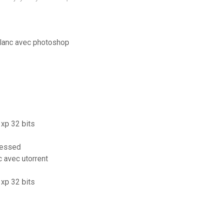
blanc avec photoshop
 xp 32 bits
ressed
c avec utorrent
 xp 32 bits