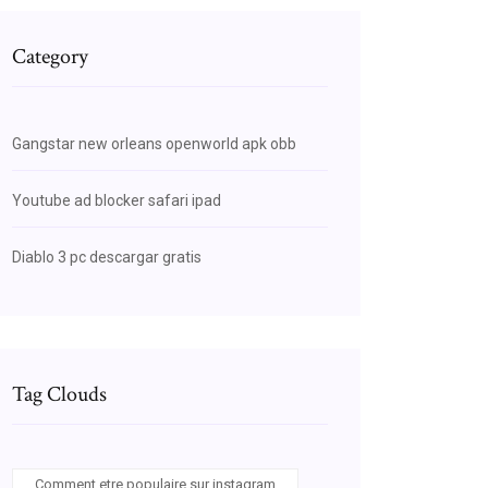
Category
Gangstar new orleans openworld apk obb
Youtube ad blocker safari ipad
Diablo 3 pc descargar gratis
Tag Clouds
Comment etre populaire sur instagram