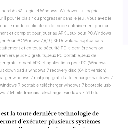
s scrabble© Logiciel Windows. Windows. Un logiciel
 [] pour le plaisir ou progresser dans le jeu , Vous avez le
ssique le mode duplicate ou le mode entraînement pour un
nnant et complet pour jouer au APK Jeux pour PC,Windows
rger Pour PC Windows7,8,10, XP.Download applications
tuitement et en toute sécurité PC la dernière version
emiers jeux PC gratuits,Jeux PC portable,Jeux de
er gratuitement APK et applications pour PC (Windows
tuit download a windows 7 recovery disc (64 bit version)
harger windows 7 mahjong gratuit a telecharger windows 7
er windows 7 bootable télécharger windows 7 bootable usb
s 7 64 bits francais telecharger windows 7 64 bits
st la toute dernière technologie de
 permet d'exécuter plusieurs systèmes